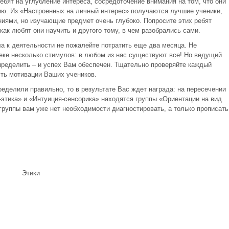
ебят на углубление интереса, сосредоточение внимания на том, что они
ию. Из «Настроенных на личный интерес» получаются лучшие ученики,
ниями, но изучающие предмет очень глубоко. Попросите этих ребят
как любят они научить и другого тому, в чем разобрались сами.
а к деятельности не пожалейте потратить еще два месяца. Не
еке несколько стимулов: в любом из нас существуют все! Но ведущий
пределить – и успех Вам обеспечен. Тщательно проверяйте каждый
сть мотивации Ваших учеников.
еделили правильно, то в результате Вас ждет награда: на пересечении
этика» и «Интуиция-сенсорика» находятся группы «Ориентации на вид
руппы вам уже нет необходимости диагностировать, а только прописать
Этики