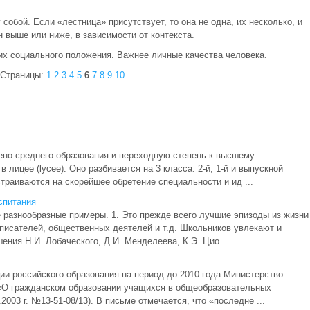
обой. Если «лестница» присутствует, то она не одна, их несколько, и
н выше или ниже, в зависимости от контекста.
их социального положения. Важнее личные качества человека.
Страницы:
1
2
3
4
5
6
7
8
9
10
но среднего образования и переходную степень к высшему
 лицее (lycee). Оно разбивается на 3 класса: 2-й, 1-й и выпускной
страиваются на скорейшее обретение специальности и ид ...
спитания
 разнообразные примеры. 1. Это прежде всего лучшие эпизоды из жизни
писателей, общественных деятелей и т.д. Школьников увлекают и
ния Н.И. Лобаческого, Д.И. Менделеева, К.Э. Цио ...
ии российского образования на период до 2010 года Министерство
 «О гражданском образовании учащихся в общеобразовательных
003 г. №13-51-08/13). В письме отмечается, что «последне ...