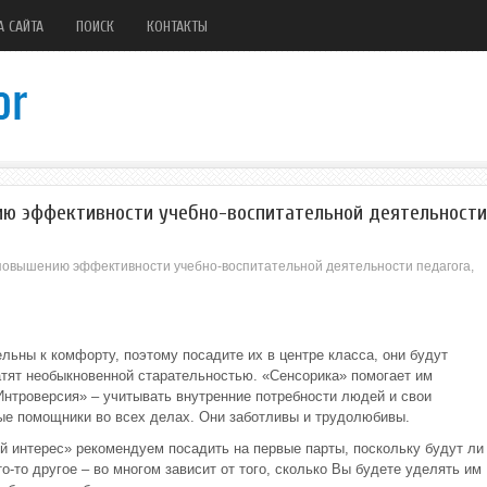
А САЙТА
ПОИСК
КОНТАКТЫ
ию эффективности учебно-воспитательной деятельности
повышению эффективности учебно-воспитательной деятельности педагога,
льны к комфорту, поэтому посадите их в центре класса, они будут
атят необыкновенной старательностью. «Сенсорика» помогает им
«Интроверсия» – учитывать внутренние потребности людей и свои
ые помощники во всех делах. Они заботливы и трудолюбивы.
й интерес» рекомендуем посадить на первые парты, поскольку будут ли
о-то другое – во многом зависит от того, сколько Вы будете уделять им