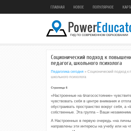
ГЛАВНАЯ
НОВОЕ
ПОПУЛЯРНОЕ
КАРТ
Соционический подход к повышен
педагога, школьного психолога
Педагогика сегодня
» Соционический подход к 
школьного психолога
Страница 6
«Настроенные на благосостояние» чувствите
чувствовать себя в центре внимания и отпл
обустраивать пространство вокруг себя, а 
собственные. Эта группа – Ваши незаменим
А Настроенных в первую очередь «на личны
направлены эти интересы на учебу или на чт