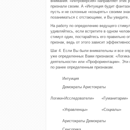
внимания. «Интроверсия» направляет этих р
признали своим. А «Интуиция будит фантаз
пусть и не склонные «козырять» своими зна
позаниматься с отстающими, и Вы увидите, 
На работу по определению ведущего стимул
удивляйтесь, если встретите в одном челов
стимул один, постарайтесь его правильно о
признак, ведь от этого зависит эффективно
Шаг 4. Если Вы были внимательны и все опр
уже определенных Вами признаков: «Логика-
деятельности» или «Профориентации». Эти г
по ранее определенным признакам.
Интуиция
Демократы Аристократы
Логики
«Исследователи»
«Гуманитарии»
«Управленцы»
«Социалы»
Аристократы Демократы
Сенсорика