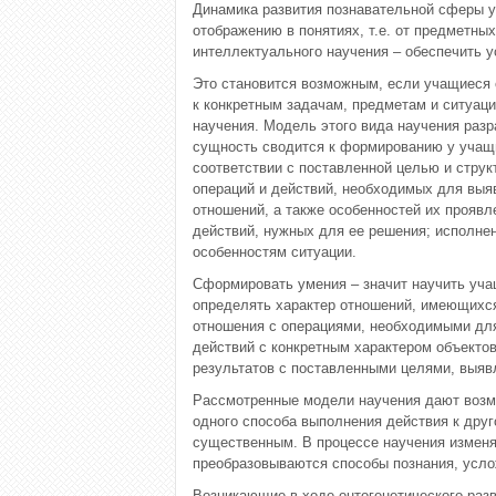
Динамика развития познавательной сферы у
отображению в понятиях, т.е. от предметн
интеллектуального научения – обеспечить 
Это становится возможным, если учащиеся
к конкретным задачам, предметам и ситуац
научения. Модель этого вида научения разр
сущность сводится к формированию у учащи
соответствии с поставленной целью и струк
операций и действий, необходимых для выя
отношений, а также особенностей их проявл
действий, нужных для ее решения; исполне
особенностям ситуации.
Сформировать умения – значит научить уча
определять характер отношений, имеющихся
отношения с операциями, необходимыми для
действий с конкретным характером объектов
результатов с поставленными целями, выявл
Рассмотренные модели научения дают возмо
одного способа выполнения действия к друг
существенным. В процессе научения изменя
преобразовываются способы познания, усл
Возникающие в ходе онтогенетического разв