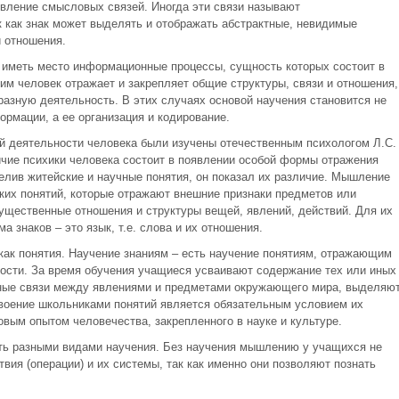
овление смысловых связей. Иногда эти связи называют
 как знак может выделять и отображать абстрактные, невидимые
и отношения.
т иметь место информационные процессы, сущность которых состоит в
м человек отражает и закрепляет общие структуры, связи и отношения,
азную деятельность. В этих случаях основой научения становится не
ормации, а ее организация и кодирование.
ой деятельности человека были изучены отечественным психологом Л.С.
ичие психики человека состоит в появлении особой формы отражения
делив житейские и научные понятия, он показал их различие. Мышление
ких понятий, которые отражают внешние признаки предметов или
ущественные отношения и структуры вещей, явлений, действий. Для их
 знаков – это язык, т.е. слова и их отношения.
как понятия. Научение знаниям – есть научение понятиям, отражающим
ости. За время обучения учащиеся усваивают содержание тех или иных
ные связи между явлениями и предметами окружающего мира, выделяю
Усвоение школьниками понятий является обязательным условием их
овым опытом человечества, закрепленного в науке и культуре.
ть разными видами научения. Без научения мышлению у учащихся не
ия (операции) и их системы, так как именно они позволяют познать