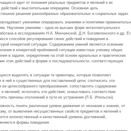
чащихся идет от познания реальных предметов и явлений к их
ых действий к мыслительным операциям. Основная цель
успешное решение разнообразных образовательных и социальных задач.
 овладевают умениями оперировать знаниями и понятиями применительн
иям. Научение умениям – одна из высших форм интеллектуального
аботана в исследованиях Н.А. Менчинской, Д.Н. Богоявленского и др. Ег
хся способов регулирования своих действий и поведения в
турой конкретной ситуации. Содержанием умений является освоение
вления в конкретной проблемной ситуации известных ученику общих
ения в задаче; определение на этой основе идеальных и практических
ние этих действий в форме и последовательности, соответствующих
щихся выделять в ситуации те ориентиры, которые позволяют
 в ней и существенных для поставленной цели; соотносить эти
 ее целесообразного преобразования; сопоставлять содержание
 и явлений; исполнять эти действия; осмысливать соответствие
ять причины отклонений и пути их устранения (Л.Б. Ительсон).
жность понять различные уровни движения от незнания к знанию, от
ому, от выявления несущественных свойств предметов и явлений к
ется количественный и качественный уровень достижений,
ожняются формы поведения.
ития человека уровни, или ступени, научения не исчезают и не теряют