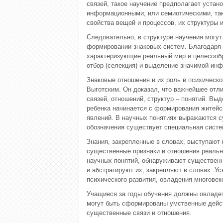
связей, такое научение предполагает устан
информационными, или семиотическими, так
свойства вещей и процессов, их структуры 
Следовательно, в структуре научения могу
формировании знаковых систем. Благодаря и
характеризующие реальный мир и целесообр
отбор (селекция) и выделение значимой инф
Знаковые отношения и их роль в психическ
Выготским. Он доказал, что важнейшее отл
связей, отношений, структур – понятий. Вы
ребенка начинается с формирования житейс
явлений. В научных понятиях выражаются с
обозначения существует специальная система
Знания, закрепленные в словах, выступают 
существенные признаки и отношения реальн
научных понятий, обнаруживают существен
и абстрагируют их, закрепляют в словах. 
психического развития, овладения многовек
Учащиеся за годы обучения должны овладе
могут быть сформированы умственные действ
существенные связи и отношения.