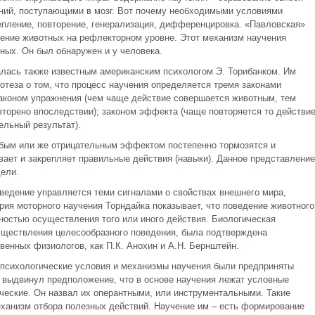
ний, поступающими в мозг. Вот почему необходимыми условиями
епление, повторение, генерализация, дифференцировка. «Павловская»
чение животных на рефлекторном уровне. Этот механизм научения
ных. Он был обнаружен и у человека.
лась также известным американским психологом Э. Торибанком. Им
потеза о том, что процесс научения определяется тремя законами
законом упражнения (чем чаще действие совершается животным, тем
овторено впоследствии); законом эффекта (чаще повторяется то действие
ельный результат).
лабым или же отрицательным эффектом постепенно тормозятся и
вает и закрепляет правильные действия (навыки). Данное представление
дели.
ведение управляется теми сигналами о свойствах внешнего мира,
рия моторного научения Торндайка показывает, что поведение животного
ностью осуществления того или иного действия. Биологическая
существления целесообразного поведения, была подтверждена
енных физиологов, как П.К. Анохин и А.Н. Бернштейн.
 психологические условия и механизмы научения были предприняты
 выдвинул предположение, что в основе научения лежат условные
ческие. Он назвал их оперантными, или инструментальными. Такие
ханизм отбора полезных действий. Научение им – есть формирование