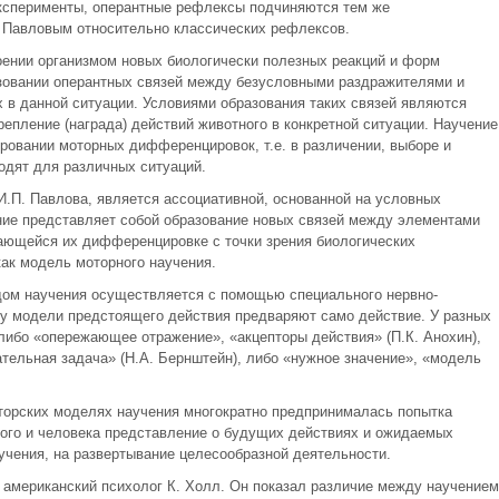
эксперименты, оперантные рефлексы подчиняются тем же
. Павловым относительно классических рефлексов.
оении организмом новых биологически полезных реакций и форм
азовании оперантных связей между безусловными раздражителями и
 в данной ситуации. Условиями образования таких связей являются
репление (награда) действий животного в конкретной ситуации. Научение
ровании моторных дифференцировок, т.е. в различении, выборе и
одят для различных ситуаций.
 И.П. Павлова, является ассоциативной, основанной на условных
ние представляет собой образование новых связей между элементами
ающейся их дифференцировке с точки зрения биологических
как модель моторного научения.
дом научения осуществляется с помощью специального нервно-
му модели предстоящего действия предваряют само действие. У разных
либо «опережающее отражение», «акцепторы действия» (П.К. Анохин),
тельная задача» (Н.А. Бернштейн), либо «нужное значение», «модель
вторских моделях научения многократно предпринималась попытка
ного и человека представление о будущих действиях и ожидаемых
аучения, на развертывание целесообразной деятельности.
 американский психолог К. Холл. Он показал различие между научением