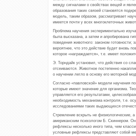
между сигналами о свойствах вещей и явле
образования таких связей становятся подкр
модель, таким образом, рассматривает нау
имеется почти у всех многоклеточных живот
Проблема научения экспериментально изуча
была высказана, а затем и апробирована ги
поведения животного: законом готовности; 
вероятнее, что это действие будет вновь п
которое «награждается», т.е. имеет положит
Э. Торндайк установил, что действия со с
отсеиваются. Животное постепенно накапли
о научении легло в основу его моторной мо
Согласно «павловской» модели научения по
которые имеют значение для организма. Тео
управляется его результатами, целесообраз
необходимость механизма контроля, т.е. о
исследованиями таких выдающихся отечеств
Стремление вскрыть не физиологические, а
американским психологом Б. Скиннером. Он
рефлексы несколько иного типа, чем класси
условные рефлексы представляют собой ме