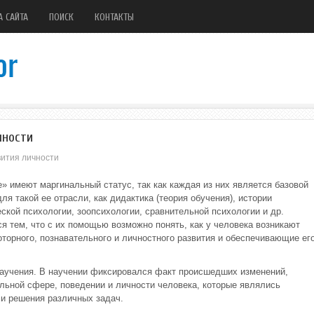
А САЙТА
ПОИСК
КОНТАКТЫ
чности
вития личности
е» имеют маргинальный статус, так как каждая из них является базовой
ля такой ее отрасли, как дидактика (теория обучения), истории
еской психологии, зоопсихологии, сравнительной психологии и др.
я тем, что с их помощью возможно понять, как у человека возникают
торного, познавательного и личностного развития и обеспечивающие ег
аучения. В научении фиксировался факт происшедших изменений,
льной сфере, поведении и личности человека, которые являлись
и решения различных задач.