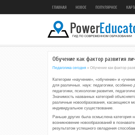
ГЛАВНАЯ
НОВОЕ
ПОПУЛЯРНОЕ
КАРТ
Обучение как фактор развития ли
Педагогика сегодня
» Обучение как фактор раз
Категории «научение», «обучение» и «учени
для различных. наук: педагогики, особенно д
педагогики, психологии развития, педагогич
Значимость названных категорий объясняетс
различные новообразования, касающиеся мо
индивидуальное существование.
Раньше других была осмыслена категория н
возникновение новообразований в познавате
результатом успешного овладения способам