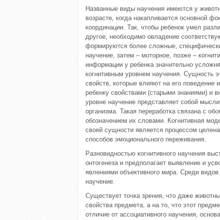
Названные виды научения имеются у животн
возрасте, когда накапливается основной ф
координации. Так, чтобы ребенок умел разли
другое, необходимо овладение соответству
формируются более сложные, специфические
научение, затем – моторное, позже – когнит
информации у ребенка значительно усложня
когнитивным уровнем научения. Сущность эт
свойств, которые влияют на его поведение 
ребенку свойствами (старыми знаниями) и 
уровне научение представляет собой мысли
организма. Такая переработка связана с об
обозначением их словами. Когнитивная моде
своей сущности является процессом целена
способов эмоционального переживания.
Разновидностью когнитивного научения выст
онтогенеза и предполагает выявление и ус
явлениями объективного мира. Среди видов
научение.
Существует точка зрения, что даже животны
свойства предмета, а на то, что этот предм
отличие от ассоциативного научения, основ