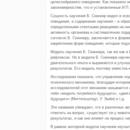
целесообразного поведения. Как показали 
закономерностям, что и установленные И.П
Сущность научения Б. Скиннер видел в осв
поведения, а содержание научения – в обр
определенными ответными реакциями на них
активность организма и систематичное подк
согласно Б. Скиннеру, заключается в форми
закреплении форм поведения, которые подх
Модель научения Б. Скиннера, так же как и
рефлексах. Но в модели Б. Скиннера науче
двигательного опыта и выражается в улучш
результатов. Его модель поэтому известна 
Исследования показали, что управление хо
психического механизма, благодаря которо
исследователей этот механизм называется 
либо «модель потребного будущего», «двига
будущего» (Миттельштедт, У. Эшби) и т.д.
Эти названия убеждают, что в различных а
ответить на вопрос, существует ли у живот
результатах, и как оно влияет на процесс н
В рамках моторной модели научение изучал