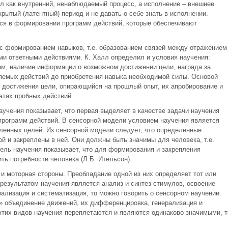
л как внутренний, ненаблюдаемый процесс, а исполнение – внешнее
рытый (латентный) период и не давать о себе знать в исполнении.
тся в формировании программ действий, которые обеспечивают
с формированием навыков, т.е. образованием связей между отражением
ми ответными действиями. К. Халл определил и условия научения:
ям, наличие информации о возможном достижении цели, награда за
яемых действий до приобретения навыка необходимой силы. Основой
в достижения цели, опирающийся на прошлый опыт, их апробирование и
атах пробных действий.
учения показывает, что первая выделяет в качестве задачи научения
 программ действий. В сенсорной модели условием научения является
вленных целей. Из сенсорной модели следует, что определенные
й и закреплены в ней. Они должны быть значимы для человека, т.е.
ель научения показывает, что для формирования и закрепления
ь потребности человека (Л.Б. Ительсон).
и моторная стороны. Преобладание одной из них определяет тот или
 результатом научения является анализ и синтез стимулов, освоение
ализация и систематизация, то можно говорить о сенсорном научении.
» объединение движений, их дифференцировка, генерализация и
этих видов научения переплетаются и являются одинаково значимыми, т