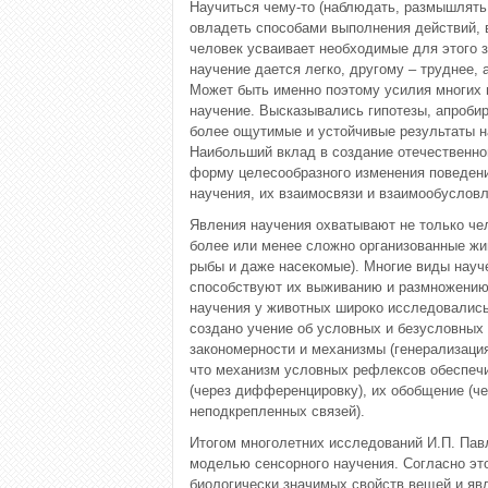
Научиться чему-то (наблюдать, размышлять, 
овладеть способами выполнения действий, в
человек усваивает необходимые для этого з
научение дается легко, другому – труднее,
Может быть именно поэтому усилия многих 
научение. Высказывались гипотезы, апроби
более ощутимые и устойчивые результаты н
Наибольший вклад в создание отечественно
форму целесообразного изменения поведен
научения, их взаимосвязи и взаимообусловл
Явления научения охватывают не только че
более или менее сложно организованные ж
рыбы и даже насекомые). Многие виды науч
способствуют их выживанию и размножению
научения у животных широко исследовалис
создано учение об условных и безусловных
закономерности и механизмы (генерализация
что механизм условных рефлексов обеспеч
(через дифференцировку), их обобщение (че
неподкрепленных связей).
Итогом многолетних исследований И.П. Пав
моделью сенсорного научения. Согласно эт
биологически значимых свойств вещей и яв