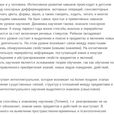
ых и у человека. Интенсивное развитие навыков происходит в детском
онд сенсорных дифференцировок, моторных операций, сенсомоторных
чать цвета, формы, звуки, а также говорить, ходить, читать и многое
ющими навыками. На базе самых простых и примитивных навыков
 уровни научения. Динамика научения такова: вначале сенсорное
ивное. К концу первого года жизни способы анализа и переработки
ются за счет включения речевых стимулов. Ребенок овладевает
ого уровня состоит в выделении и поиске в предметах и явлениях новы
и деятельность. На этом уровне возникают связи между известными
вновь обнаруженными свойствами (новыми знаниями). На когнитивном
тельную переработку информации, поступающей извне и изнутри
общением и абстрагированием свойств предметов и явлений,
ль научения является основанием теории обучения, так как обучение по
правленного приобретения знаний, новых видов поведения, действий,
упает интеллектуальное, которое возникает на более поздних этапах
воение существенных связей, структур и отношений между предметами и
 интеллектуального научения выделяется знаковое (смысловое)
е способны к знаковому научению (Толмен), т.е. реагированию не на
ет обозначает, знаком каких предметов и действий он выступает. В
анного на выявлении пространственно-временных и психологических