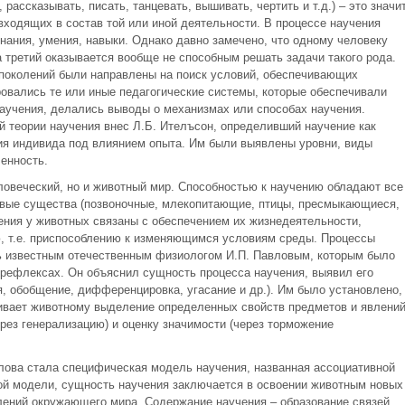
рассказывать, писать, танцевать, вышивать, чертить и т.д.) – это значи
ходящих в состав той или иной деятельности. В процессе научения
нания, умения, навыки. Однако давно замечено, что одному человеку
 а третий оказывается вообще не способным решать задачи такого рода.
поколений были направлены на поиск условий, обеспечивающих
ровались те или иные педагогические системы, которые обеспечивали
аучения, делались выводы о механизмах или способах научения.
й теории научения внес Л.Б. Ителъсон, определивший научение как
ия индивида под влиянием опыта. Им были выявлены уровни, виды
енность.
ловеческий, но и животный мир. Способностью к научению обладают все
ивые существа (позвоночные, млекопитающие, птицы, пресмыкающиеся,
ения у животных связаны с обеспечением их жизнедеятельности,
, т.е. приспособлению к изменяющимся условиям среды. Процессы
ь известным отечественным физиологом И.П. Павловым, которым было
 рефлексах. Он объяснил сущность процесса научения, выявил его
, обобщение, дифференцировка, угасание и др.). Им было установлено,
ивает животному выделение определенных свойств предметов и явлени
рез генерализацию) и оценку значимости (через торможение
лова стала специфическая модель научения, названная ассоциативной
ой модели, сущность научения заключается в освоении животным новых
лений окружающего мира. Содержание научения – образование связей