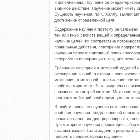
и исполнением. Научение он охарактеризова
видимое действие. Научение может иметь ск
Сущность научения, по К. Халлу, заключае
достижение определенной цели.
Содержание научения поэтому он связывал 
тех или иных свойств вещей и определенны
наличие целей, их соответствие потребност
правильные действия, повторение подкрепл
научения является активный поиск способо
переработка информации о текущих результ
Сравнение сенсорной и моторной моделей на
расширение знаний, а вторая – расширение
мотивация, в моторной – достижение поста
свойства мира могут быть выделены психико
связаны с его потребностями. Моторная мод
программ действий необходимо удовлетворит
В любом процессе научения есть сенсорная 
иной вид научения. Когда основной целью и
новых сигналов, их дифференцировка, генер
При моторном научении происходит выбор и
систематизация. Если задачи и результаты 
говорят о сенсомоторном научении.