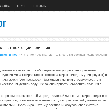
А САЙТА
ПОИСК
КОНТАКТЫ
ак составляющие обучения
вития личности
» Учение и учебная деятельность как составляющие обучения
 деятельности являются обогащение концепции жизни, развитие
 видения мира («образ мира», «картина мира», «модель универсума») в
о начинается. Это происходит благодаря умениям структурировать и
и частное, выделять ведущие закономерности, объяснять явления с
тся расширением понятий и представлений личности о мире, людях и о
 и идеалов, совершенствованием методов практической деятельности.
еонтьевым. Образ мира – это «целостная многоуровневая система