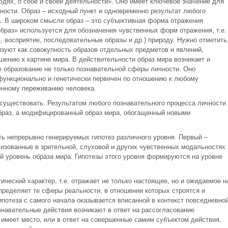
юдях, о себе и своей деятельности». Оно имеет ключевое значение для
ности. Образ – исходный пункт и одновременно результат любого
та. В широком смысле образ – это субъективная форма отражения
браз» используется для обозначения чувственных форм отражения, т.е.
 восприятие, последовательные образы и др.) природу. Нужно отметить
изуют как совокупность образов отдельных предметов и явлений,
ению к картине мира. В действительности образ мира возникает и
е образование не только познавательной сферы личности. Оно
функционально и генетически первичен по отношению к любому
енному переживанию человека.
 существовать. Результатом любого познавательного процесса личности
браз, а модифицированный образ мира, обогащенный новыми
ть непрерывно генерируемых гипотез различного уровня. Первый –
лизованные в зрительной, слуховой и других чувственных модальностях
ый уровень образа мира. Гипотезы этого уровня формируются на уровне
ический характер, т.е. отражает не только настоящее, но и ожидаемое н
пределяет те сферы реальности, в отношении которых строятся и
потеза с самого начала оказывается вписанной в контекст повседневно
знавательные действия возникают в ответ на рассогласование
 имеет место, или в ответ на совершенные самим субъектом действия,