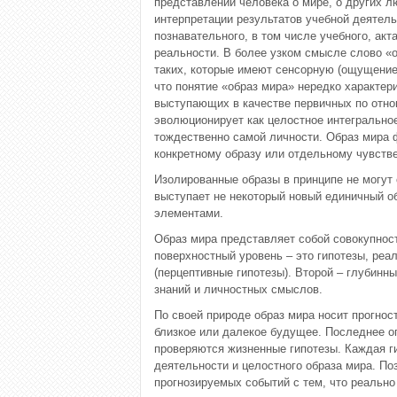
представлений человека о мире, о других л
интерпретации результатов учебной деятель
познавательного, в том числе учебного, ак
реальности. В более узком смысле слово «о
таких, которые имеют сенсорную (ощущение,
что понятие «образ мира» нередко характер
выступающих в качестве первичных по отнош
эволюционирует как целостное интегрально
тождественно самой личности. Образ мира 
конкретному образу или отдельному чувств
Изолированные образы в принципе не могут
выступает не некоторый новый единичный о
элементами.
Образ мира представляет собой совокупнос
поверхностный уровень – это гипотезы, реа
(перцептивные гипотезы). Второй – глубинн
знаний и личностных смыслов.
По своей природе образ мира носит прогност
близкое или далекое будущее. Последнее о
проверяются жизненные гипотезы. Каждая ги
деятельности и целостного образа мира. По
прогнозируемых событий с тем, что реально