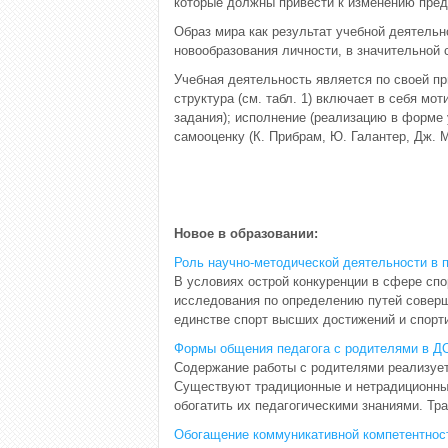
которые должны привести к изменению пред
Образ мира как результат учебной деятель
новообразования личности, в значительной 
Учебная деятельность является по своей пр
структура (см. табл. 1) включает в себя м
задания); исполнение (реализацию в форме 
самооценку (К. Прибрам, Ю. Галантер, Дж. 
Новое в образовании:
Роль научно-методической деятельности в 
В условиях острой конкуренции в сфере сп
исследования по определению путей совер
единстве спорт высших достижений и спорти
Формы общения педагога с родителями в Д
Содержание работы с родителями реализует
Существуют традиционные и нетрадиционны
обогатить их педагогическими знаниями. Тр
Обогащение коммуникативной компетентности