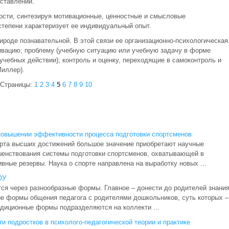
ставлений.
ности, синтезируя мотивационные, ценностные и смысловые
степени характеризует ее индивидуальный опыт.
ироде познавательной. В этой связи ее организационно-психологическая
отивацию; проблему (учебную ситуацию или yчeбнyю зaдaчy в форме
учебных действии); контроль и оценку, переходящие в самоконтроль и
Миллер).
Страницы:
1
2
3
4
5
6
7
8
9
10
повышении эффективности процесса подготовки спортсменов
орта высших достижений большое значение приобретают научные
шенствования системы подготовки спортсменов, охватывающей в
вные резервы. Наука о спорте направлена на выработку новых ...
ОУ
ся через разнообразные формы. Главное – донести до родителей знания
е формы общения педагога с родителями дошкольников, суть которых –
адиционные формы подразделяются на коллекти ...
 подростков в психолого-педагогической теории и практике