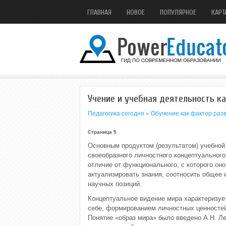
ГЛАВНАЯ
НОВОЕ
ПОПУЛЯРНОЕ
КАРТ
Учение и учебная деятельность к
Педагогика сегодня
»
Обучение как фактор раз
Страница 5
Основным продуктом (результатом) учебной
своеобразного личностного концептуального
отличие от функционального, с которого он
актуализировать знания, соотносить общее 
научных позиций.
Концептуальное видение мира характеризуе
себе, формированием личностных ценностей
Понятие «образ мира» было введено А.Н. Л