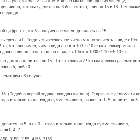
 3 нацело, число 12. Соответственно мы нашли одно из чисел (2),
 числа, которые делится на 3 без остатка, - числа 15 и 18. Тем самы
м подходят.
ной цифре так, чтобы полученное число делилось на 15.
через a и b. Тогда четырехзначное число можно записать в виде a10b.
 то, что, например, число вида abc = a·100+b·10+c (как пример можно
то данное число представлено в виде: a10b = a·1000+1·100+5·10+b.
сло должно делиться на 15. Что это значит? Что мы должны рассмотрет
равно 5, либо 0.
Рассмотрим оба случая.
15. (Подобно первой задаче находим число а). О признаке делимости н
тогда и только тогда, когда сумма его цифр, равная a+1+5, делится на 3.
елится на 5, а на 3 – тогда и только тогда, когда сумма его цифр,
 а=1, 4, 7.
50, 9150, 1155, 4155, 7155.