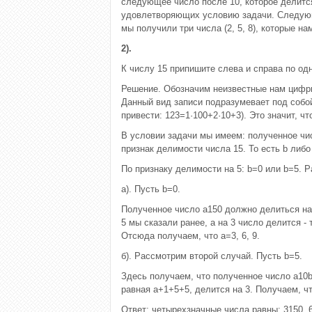
следующее число после 10, которое делится
удовлетворяющих условию задачи. Следующие
мы получили три числа (2, 5, 8), которые на
2).
К числу 15 припишите слева и справа по од
Решение. Обозначим неизвестные нам цифры 
Данный вид записи подразумевает под собой
привести: 123=1·100+2·10+3). Это значит, ч
В условии задачи мы имеем: полученное чи
признак делимости числа 15. То есть b либо 
По признаку делимости на 5: b=0 или b=5. 
а). Пусть b=0.
Полученное число a150 должно делиться на 
5 мы сказали ранее, а на 3 число делится - 
Отсюда получаем, что а=3, 6, 9.
б). Рассмотрим второй случай. Пусть b=5.
Здесь получаем, что полученное число a10b д
равная а+1+5+5, делится на 3. Получаем, что
Ответ: четырехзначные числа равны: 3150, 61