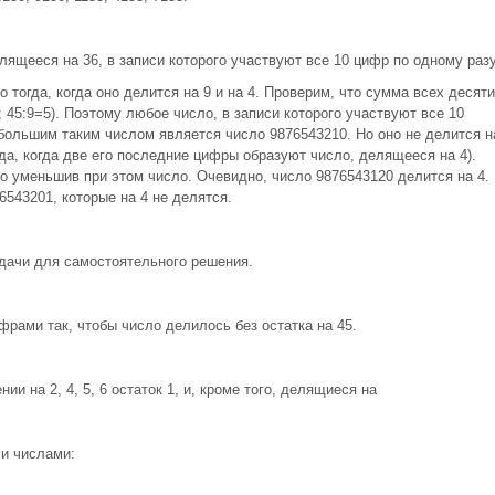
ящееся на 36, в записи которого участвуют все 10 цифр по одному разу
о тогда, когда оно делится на 9 и на 4. Проверим, что сумма всех десяти
45:9=5). Поэтому любое число, в записи которого участвуют все 10
большим таким числом является число 9876543210. Но оно не делится н
огда, когда две его последние цифры образуют число, делящееся на 4).
о уменьшив при этом число. Очевидно, число 9876543120 делится на 4.
6543201, которые на 4 не делятся.
дачи для самостоятельного решения.
фрами так, чтобы число делилось без остатка на 45.
и на 2, 4, 5, 6 остаток 1, и, кроме того, делящиеся на
и числами: