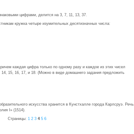
аковыми цифрами, делится на 3, 7, 11, 13, 37.
стникам кружка четыре изумительных десятизначных числа:
 причем каждая цифра только по одному разу и каждое из этих чисел
, 13, 14, 15, 16, 17, и 18. (Можно в виде домашнего задания предложить
бразительного искусства хранится в Кунстхалле города Карлсруэ. Речь
ия I» (1514).
Страницы:
1
2
3
4
5
6