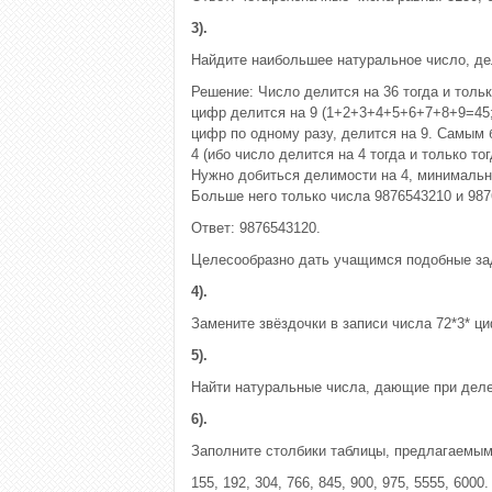
3).
Найдите наибольшее натуральное число, дел
Решение: Число делится на 36 тогда и тольк
цифр делится на 9 (1+2+3+4+5+6+7+8+9=45; 
цифр по одному разу, делится на 9. Самым 
4 (ибо число делится на 4 тогда и только т
Нужно добиться делимости на 4, минимальн
Больше него только числа 9876543210 и 987
Ответ: 9876543120.
Целесообразно дать учащимся подобные за
4).
Замените звёздочки в записи числа 72*3* ци
5).
Найти натуральные числа, дающие при делени
6).
Заполните столбики таблицы, предлагаемым
155, 192, 304, 766, 845, 900, 975, 5555, 6000.