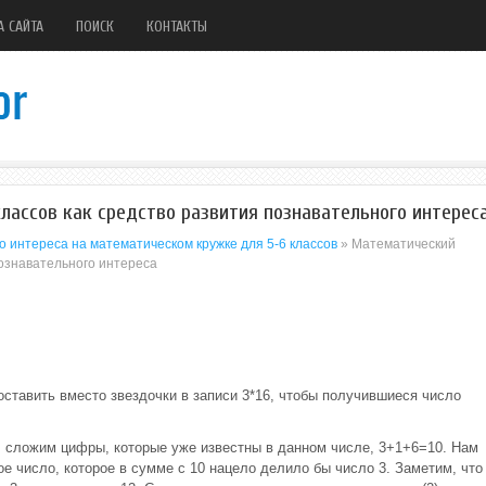
А САЙТА
ПОИСК
КОНТАКТЫ
лассов как средство развития познавательного интерес
о интереса на математическом кружке для 5-6 классов
» Математический
познавательного интереса
ставить вместо звездочки в записи 3*16, чтобы получившиеся число
. сложим цифры, которые уже известны в данном числе, 3+1+6=10. Нам
ое число, которое в сумме с 10 нацело делило бы число 3. Заметим, что