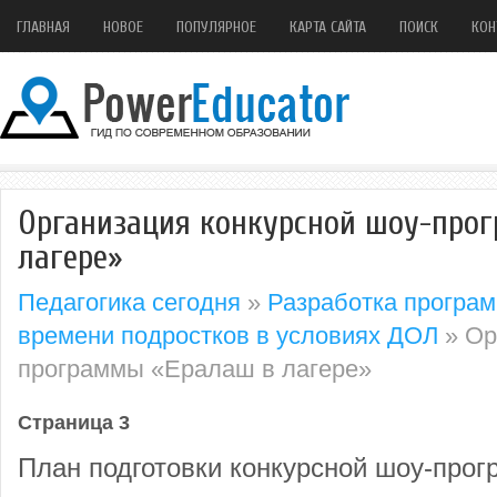
ГЛАВНАЯ
НОВОЕ
ПОПУЛЯРНОЕ
КАРТА САЙТА
ПОИСК
КОН
Организация конкурсной шоу-про
лагере»
Педагогика сегодня
»
Разработка програм
времени подростков в условиях ДОЛ
» Ор
программы «Ералаш в лагере»
Страница 3
План подготовки конкурсной шоу-про