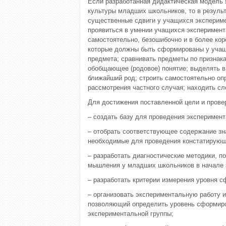
Если разработанная дидактическая модель
культуры младших школьников, то в резуль
существенные сдвиги у учащихся эксперим
проявиться в умении учащихся эксперимента
самостоятельно, безошибочно и в более кор
которые должны быть сформированы у учащ
предмета; сравнивать предметы по признака
обобщающее (родовое) понятие; выделять в
ближайший род; строить самостоятельно оп
рассмотрения частного случая; находить сл
Для достижения поставленной цели и прове
– создать базу для проведения эксперимент
– отобрать соответствующее содержание зн
необходимые для проведения констатирующ
– разработать диагностические методики, 
мышления у младших школьников в начале 
– разработать критерии измерения уровня 
– организовать экспериментальную работу и
позволяющий определить уровень сформиров
экспериментальной группы;