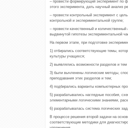
– провести формирующий эксперимент по ф
этого эксперимента, дать научный анализ ре
– провести контрольный эксперимент с цель
контрольной и экспериментальной группе;
– провести качественный и количественный 
выдвинутой гипотезы экспериментальной ча
На первом этапе, при подготовке экспериме
1) отбирались соответствующие темы, кот
культуры учащихся;
2) выявлялись возможности разделов и тем
3) были вычленены логические методы, спос
преподавания этих разделов и тем;
4) подбирались варианты компьютерных про
5) разрабатывались наглядные пособия, сх
элементарными логическими знаниями, раск
6) разрабатывалась система логических за
В процессе решения второй задачи на осно
соответствующие методики для диагностиро
упражнения.