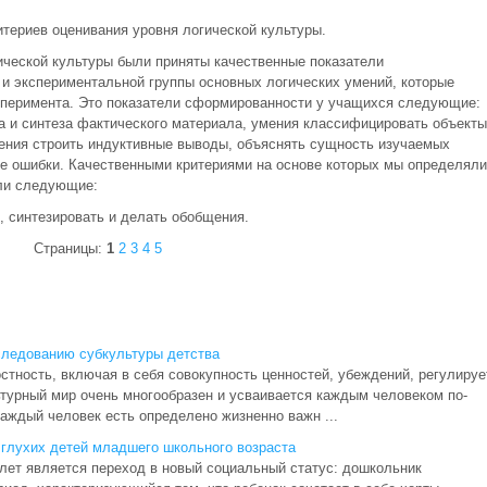
итериев оценивания уровня логической культуры.
ической культуры были приняты качественные показатели
и экспериментальной группы основных логических умений, которые
перимента. Это показатели сформированности у учащихся следующие:
а и синтеза фактического материала, умения классифицировать объекты
мения строить индуктивные выводы, объяснять сущность изучаемых
е ошибки. Качественными критериями на основе которых мы определяли
ли следующие:
, синтезировать и делать обобщения.
Страницы:
1
2
3
4
5
следованию субкультуры детства
стность, включая в себя совокупность ценностей, убеждений, регулируе
турный мир очень многообразен и усваивается каждым человеком по-
аждый человек есть определено жизненно важн ...
 глухих детей младшего школьного возраста
лет является переход в новый социальный статус: дошкольник