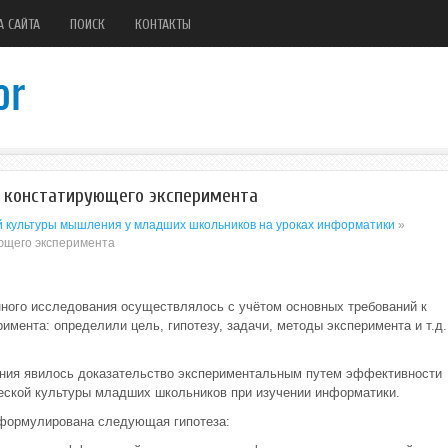
А САЙТА
ПОИСК
КОНТАКТЫ
в констатирующего эксперимента
 культуры мышления у младших школьников на уроках информатики
»
ующего эксперимента
ного исследования осуществлялось с учётом основных требований к
римента: определили цель, гипотезу, задачи, методы эксперимента и т.д.
ния явилось доказательство экспериментальным путем эффективности
еской культуры младших школьников при изучении информатики.
сформулирована следующая гипотеза: