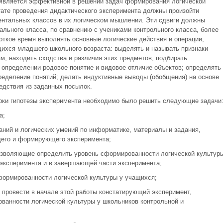
 является эффективной в решении задач формирования логической
тате проведения дидактического эксперимента должны произойти
ентальных классов в их логическом мышлении. Эти сдвиги должны
льного класса, по сравнению с учениками контрольного класса, более
откое время выполнять основные логические действия и операции,
ихся младшего школьного возраста: выделять и называть признаки
м, находить сходства и различия этих предметов; подбирать
 определении родовое понятие и видовое отличие объектов; определять
ределение понятий; делать индуктивные выводы (обобщения) на основе
едствия из заданных посылок.
рки гипотезы эксперимента необходимо было решить следующие задачи
а;
аний и логических умений по информатике, материалы и задания,
его и формирующего эксперимента;
позволяющие определить уровень сформированности логической культур
эксперимента и в завершающей части эксперимента;
сформированности логической культуры у учащихся;
 провести в начале этой работы констатирующий эксперимент,
анности логической культуры у школьников контрольной и