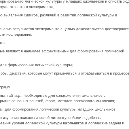
ормированию логической культуры у младших школьников и описать хо
зультатов этого эксперимента;
ю выявления сдвигов, различий в развитии логической культуры в
анализ результатов эксперимента с целью доказательства достоверност
сти исследования.
нта:
орые являются наиболее эффективными для формирования логической
 для формирования логической культуры;
обы, действия, которые могут применяться и отрабатываться в процесс
грамм;
емы, таблицы, необходимые для ознакомления школьников с
рытия основных понятий, форм, методов логического мышления;
дач для формирования логической культуры младших школьников.
ве изучения психологической литературы были подобраны
вания уровня логической культуры школьников и логические задачи и