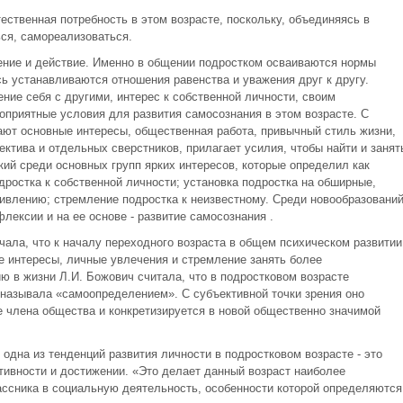
ественная потребность в этом возрасте, поскольку, объединяясь в
ся, самореализоваться.
щение и действие. Именно в общении подростком осваиваются нормы
ь устанавливаются отношения равенства и уважения друг к другу.
ние себя с другими, интерес к собственной личности, своим
оприятные условия для развития самосознания в этом возрасте. С
ают основные интересы, общественная работа, привычный стиль жизни,
ктива и отдельных сверстников, прилагает усилия, чтобы найти и занят
кий среди основных групп ярких интересов, которые определил как
дростка к собственной личности; установка подростка на обширные,
тивлению; стремление подростка к неизвестному. Среди новообразовани
лексии и на ее основе - развитие самосознания .
чала, что к началу переходного возраста в общем психическом развитии
е интересы, личные увлечения и стремление занять более
ю в жизни Л.И. Божович считала, что в подростковом возрасте
 называла «самоопределением». С субъективной точки зрения оно
е члена общества и конкретизируется в новой общественно значимой
одна из тенденций развития личности в подростковом возрасте - это
тивности и достижении. «Это делает данный возраст наиболее
ссника в социальную деятельность, особенности которой определяются