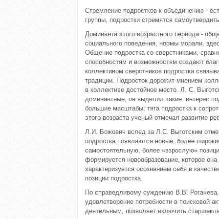
Стремление подростков к объединению - ест
группы, подростки стремятся самоутвердить
Доминанта этого возрастного периода - об
социального поведения, нормы морали, здес
Общение подростка со сверстниками, сравне
способностям и возможностям создают благ
коллективом сверстников подростка связыв
традиции. Подросток дорожит мнением колле
в коллективе достойное место. Л. С. Выготс
доминантные, он выделил такие: интерес по
большие масштабы; тяга подростка к сопро
этого возраста ученый отмечал развитие реф
Л.И. Божович вслед за Л.С. Выготским отме
подростка появляются новые, более широки
самостоятельную, более «взрослую» позици
формируется новообразование, которое она
характеризуется осознанием себя в качеств
позиции подростка.
По справедливому суждению В.В. Рогачева, 
удовлетворение потребности в поисковой ак
деятельным, позволяет включить старшекла