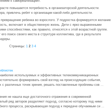
ением к самореализации».
озрасте повышается потребность в организаторской деятельности.
ра, привлечь ребят к организации какой-либо деятельности.
- превращение ребенка во взрослого. У подростка формируется желание
вность, включает в общественную жизнь. Дети с ярко выраженными
ими способностями, как правило, относятся к этой возрастной группе.
его поиск своего места в структуре коллектива, где в результате
лидеры.
Страницы:
1
2
3
4
иблиотек
 наиболее используемых и эффективных телекоммуникационных
остоятельно формировать свой взгляд на происходящие события,
х с различных точек зрения, решать поставленные проблемы сов ...
чения не нашла еще достаточного отражения в современной
целый ряд авторов разделяют подход, согласно которому под ними
бного процесса, раскрывающая подход к передаче обучаемым си ...