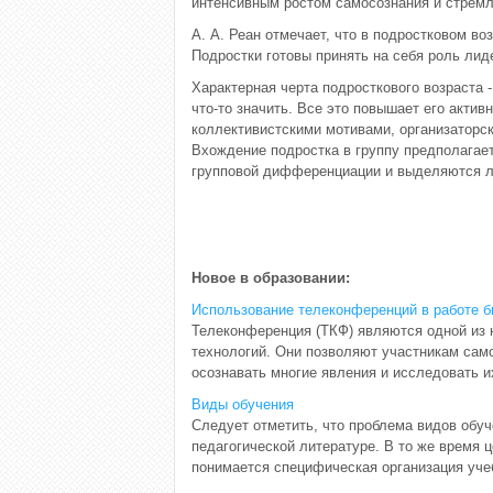
интенсивным ростом самосознания и стремл
А. А. Реан отмечает, что в подростковом в
Подростки готовы принять на себя роль лиде
Характерная черта подросткового возраста 
что-то значить. Все это повышает его акти
коллективистскими мотивами, организаторск
Вхождение подростка в группу предполагает 
групповой дифференциации и выделяются 
Новое в образовании:
Использование телеконференций в работе б
Телеконференция (ТКФ) являются одной из
технологий. Они позволяют участникам сам
осознавать многие явления и исследовать и
Виды обучения
Следует отметить, что проблема видов обу
педагогической литературе. В то же время 
понимается специфическая организация уче