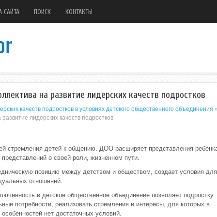
А САЙТА
ПОИСК
КОНТАКТЫ
ллектива на развитие лидерских качеств подростков
ерских качеств подростков в условиях детского общественного объединения
развитие лидерских качеств подростков
ией стремления детей к общению. ДОО расширяет представления ребенк
 представлений о своей роли, жизненном пути.
едническую позицию между детством и обществом, создает условия для
дуальных отношений.
ключенность в детское общественное объединение позволяет подростку
ные потребности, реализовать стремления и интересы, для которых в
 особенностей нет достаточных условий.