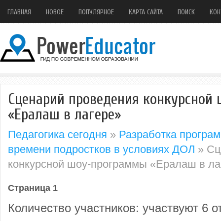
ГЛАВНАЯ
НОВОЕ
ПОПУЛЯРНОЕ
КАРТА САЙТА
ПОИСК
КОН
Сценарий проведения конкурсной
«Ералаш в лагере»
Педагогика сегодня
»
Разработка програм
времени подростков в условиях ДОЛ
» Сц
конкурсной шоу-программы «Ералаш в ла
Страница 1
Количество участников: участвуют 6 о