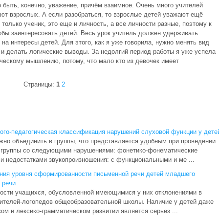
 быть, конечно, уважение, причём взаимное. Очень много учителей
ают взрослых. А если разобраться, то взрослые детей уважают ещё
 только ученик, это еще и личность, а все личности разные, поэтому к
бы заинтересовать детей. Весь урок учитель должен удерживать
на интересы детей. Для этого, как я уже говорила, нужно менять вид
и делать логические выводы. За недолгий период работы я уже успела
ическому мышлению, потому, что мало кто из девочек имеет
Страницы:
1
2
го-педагогическая классификация нарушений слуховой функции у дете
но объединить в группы, что представляется удобным при проведении
 группы со следующими нарушениями: фонетико-фонематические
 недостатками звукопроизношения: с функциональными и ме ...
ания уровня сформированности письменной речи детей младшего
 речи
ости учащихся, обусловленной имеющимися у них отклонениями в
учителей-логопедов общеобразовательной школы. Наличие у детей даже
м и лексико-грамматическом развитии является серьез ...