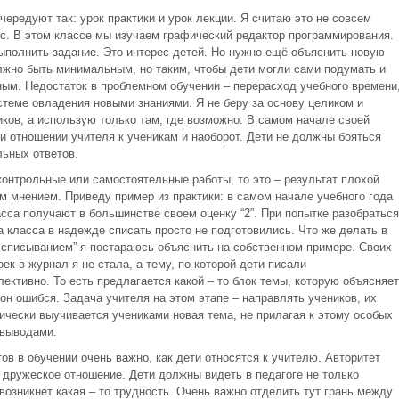
редуют так: урок практики и урок лекции. Я считаю это не совсем
с. В этом классе мы изучаем графический редактор программирования.
ыполнить задание. Это интерес детей. Но нужно ещё объяснить новую
лжно быть минимальным, но таким, чтобы дети могли сами подумать и
ным. Недостаток в проблемном обучении – перерасход учебного времени
истеме овладения новыми знаниями. Я не беру за основу целиком и
ков, а использую только там, где возможно. В самом начале своей
и отношении учителя к ученикам и наоборот. Дети не должны бояться
льных ответов.
контрольные или самостоятельные работы, то это – результат плохой
им мнением. Приведу пример из практики: в самом начале учебного года
сса получают в большинстве своем оценку “2”. При попытке разобраться
а класса в надежде списать просто не подготовились. Что же делать в
м списыванием” я постараюсь объяснить на собственном примере. Своих
к в журнал я не стала, а тему, по которой дети писали
ективно. То есть предлагается какой – то блок темы, которую объясняет
 он ошибся. Задача учителя на этом этапе – направлять учеников, их
ически выучивается учениками новая тема, не прилагая к этому особых
 выводами.
ов в обучении очень важно, как дети относятся к учителю. Авторитет
 дружеское отношение. Дети должны видеть в педагоге не только
 возникнет какая – то трудность. Очень важно отделить тут грань между