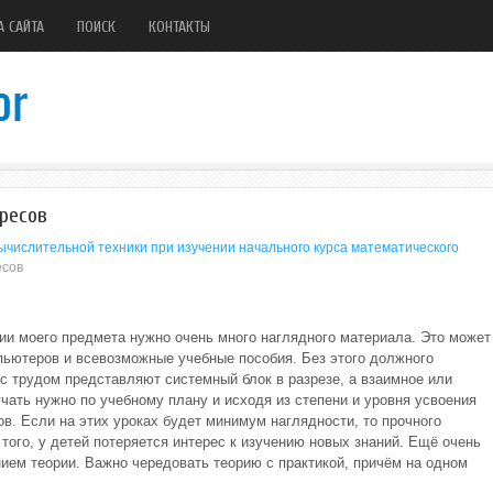
А САЙТА
ПОИСК
КОНТАКТЫ
ресов
ычислительной техники при изучении начального курса математического
есов
нии моего предмета нужно очень много наглядного материала. Это может
пьютеров и всевозможные учебные пособия. Без этого должного
 с трудом представляют системный блок в разрезе, а взаимное или
чать нужно по учебному плану и исходя из степени и уровня усвоения
ов. Если на этих уроках будет минимум наглядности, то прочного
 того, у детей потеряется интерес к изучению новых знаний. Ещё очень
ием теории. Важно чередовать теорию с практикой, причём на одном