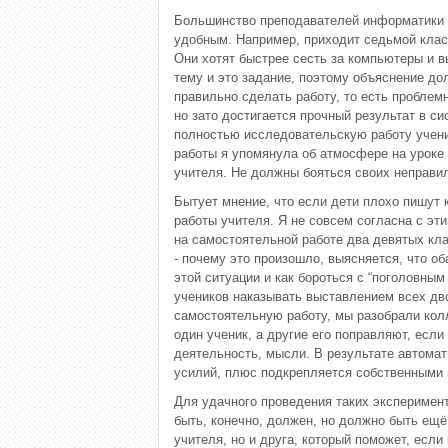
Большинство преподавателей информатики че
удобным. Например, приходит седьмой клас
Они хотят быстрее сесть за компьютеры и в
тему и это задание, поэтому объяснение до
правильно сделать работу, то есть проблем
но зато достигается прочный результат в с
полностью исследовательскую работу учени
работы я упомянула об атмосфере на уроке 
учителя. Не должны бояться своих неправи
Бытует мнение, что если дети плохо пишут 
работы учителя. Я не совсем согласна с эт
на самостоятельной работе два девятых кла
- почему это произошло, выясняется, что об
этой ситуации и как бороться с “поголовны
учеников наказывать выставлением всех двое
самостоятельную работу, мы разобрали колл
один ученик, а другие его поправляют, если
деятельность, мысли. В результате автомат
усилий, плюс подкрепляется собственными
Для удачного проведения таких эксперимент
быть, конечно, должен, но должно быть ещё
учителя, но и друга, который поможет, если