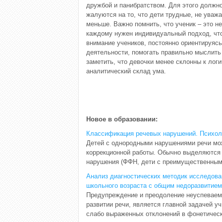
дружбой и панибратством. Для этого должно
жалуются на то, что дети трудные, не уваж
меньше. Важно помнить, что ученик – это не
каждому нужен индивидуальный подход, что
внимание учеников, постоянно ориентируясь 
деятельности, помогать правильно мыслить 
заметить, что девочки менее склонны к лог
аналитический склад ума.
Новое в образовании:
Классификация речевых нарушений. Психоло
Детей с однородными нарушениями речи мож
коррекционной работы. Обычно выделяются
нарушения (ФФН, дети с преимущественными
Анализ диагностических методик исследов
школьного возраста с общим недоразвитием
Предупреждение и преодоление неуспеваем
развитии речи, является главной задачей 
слабо выраженных отклонений в фонетическо