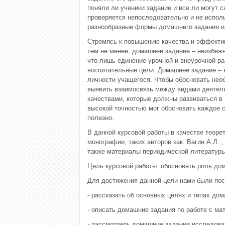
поняли ли ученики задание и все ли могут 
проверяется непоследовательно и не исполь
разнообразные формы домашнего задания и 
Стремясь к повышению качества и эффективн
тем не менее, домашнее задание – неизбежн
что лишь единение урочной и внеурочной р
воспитательные цели. Домашнее задание – 
личности учащегося. Чтобы обосновать необ
выявить взаимосвязь между видами деятел
качествами, которые должны развиваться в э
высокой точностью мог обосновать каждое 
полезно.
В данной курсовой работы в качестве теоре
монографии, таких авторов как: Вагин А.Л. ,
также материалы периодической литературы
Цель курсовой работы: обосновать роль дом
Для достижения данной цели нами были пос
- рассказать об основных целях и типах до
- описать домашние задания по работе с ма
- рассмотреть домашние задания исследова