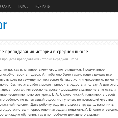
А САЙТА
ПОИСК
КОНТАКТЫ
се преподавания истории в средней школе
в процессе преподавания истории в средней школе
о, когда, как и, главное, зачем его дают учащимся. Продуманное,
пособно творить чудеса. А чтобы оно было таким, надо сделать все
пусть хоть на секунду почувствовал бы вкус хотя и крошечного, но личн
 понял бы, что эта работа может приносить радость и пользу. А для этог
здесь простая: интересно на уроке и домашнее задание не в тягость, а
ние неоценимо помогает уроку. В.А. Сухомлинский, например, в своей
 что ребенок, не испытавший радости от ученья, не познавший чувства
счастный человек. Дать ребенку ощутить радость труда, … наполнить
ого достоинства – первостепенная задача педагогики". Вполне очевидно,
 организацию обучения, так и по проблеме домашнего задания