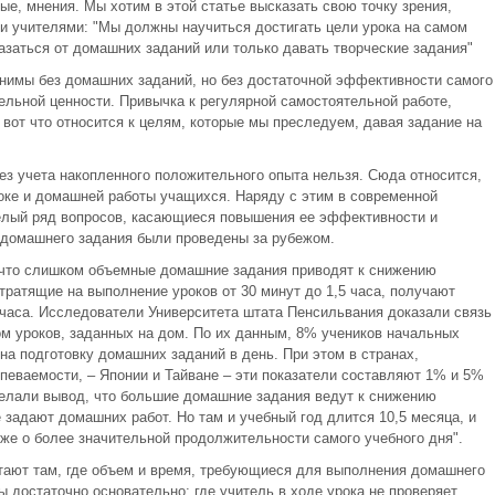
е, мнения. Мы хотим в этой статье высказать свою точку зрения,
и учителями: "Мы должны научиться достигать цели урока на самом
азаться от домашних заданий или только давать творческие задания"
нимы без домашних заданий, но без достаточной эффективности самого
ельной ценности. Привычка к регулярной самостоятельной работе,
вот что относится к целям, которые мы преследуем, давая задание на
ез учета накопленного положительного опыта нельзя. Сюда относится,
роке и домашней работы учащихся. Наряду с этим в современной
елый ряд вопросов, касающиеся повышения ее эффективности и
 домашнего задания были проведены за рубежом.
 что слишком объемные домашние задания приводят к снижению
тратящие на выполнение уроков от 30 минут до 1,5 часа, получают
4 часа. Исследователи Университета штата Пенсильвания доказали связь
 уроков, заданных на дом. По их данным, 8% учеников начальных
на подготовку домашних заданий в день. При этом в странах,
еваемости, – Японии и Тайване – эти показатели составляют 1% и 5%
делали вывод, что большие домашние задания ведут к снижению
 задают домашних работ. Но там и учебный год длится 10,5 месяца, и
 уже о более значительной продолжительности самого учебного дня".
тают там, где объем и время, требующиеся для выполнения домашнего
 достаточно основательно; где учитель в ходе урока не проверяет,