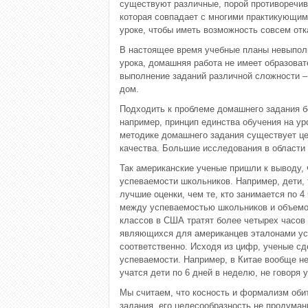
существуют различные, порой противоречивы
которая совпадает с многими практикующим
уроке, чтобы иметь возможность совсем отк
В настоящее время учебные планы невыпол
урока, домашняя работа не имеет образоват
выполнение заданий различной сложности – 
дом.
Подходить к проблеме домашнего задания б
например, принцип единства обучения на у
методике домашнего задания существует ц
качества. Большие исследования в области
Так американские ученые пришли к выводу,
успеваемости школьников. Например, дети, 
лучшие оценки, чем те, кто занимается по 
между успеваемостью школьников и объемом
классов в США тратят более четырех часов 
являющихся для американцев эталонами усп
соответственно. Исходя из цифр, ученые с
успеваемости. Например, в Китае вообще не
учатся дети по 6 дней в неделю, не говоря
Мы считаем, что косность и формализм оби
задания, его целесообразность не продуманы