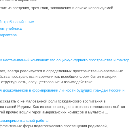
тоит из введения, трех глав, заключения и списка используемой
, требований к ним
лом учебника
характера
к неотъемлемый компонент его социокультурного пространства и факто
вая, всегда реализуется в определенных пространственно-временных
ойства пространства и времени как всеобщих форм бытия материи.
 структурность, сосуществование и взаимодействие ...
ия дошкольников в формировании личности будущих граждан России и
ассказать о не маловажной роли гражданского воспитания в
а нашей Родины. Как известно сегодня с экранов телевизоров льётся
тей прочно вошли герои американских комиксов и мультфи ...
-экспериментальной работы
эффективных форм педагогического просвещения родителей,