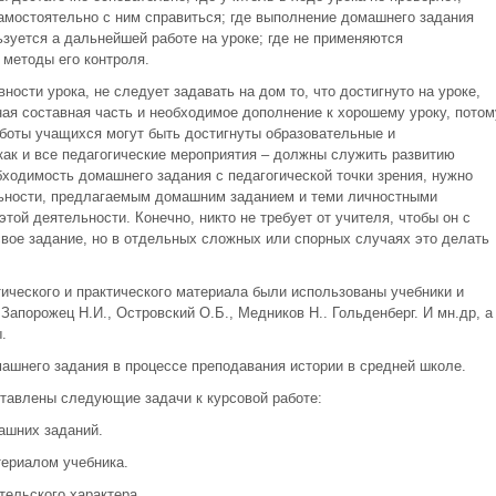
самостоятельно с ним справиться; где выполнение домашнего задания
зуется а дальнейшей работе на уроке; где не применяются
методы его контроля.
ости урока, не следует задавать на дом то, что достигнуто на уроке,
ая составная часть и необходимое дополнение к хорошему уроку, потом
аботы учащихся могут быть достигнуты образовательные и
как и все педагогические мероприятия – должны служить развитию
ходимость домашнего задания с педагогической точки зрения, нужно
ьности, предлагаемым домашним заданием и теми личностными
той деятельности. Конечно, никто не требует от учителя, чтобы он с
свое задание, но в отдельных сложных или спорных случаях это делать
тического и практического материала были использованы учебники и
 Запорожец Н.И., Островский О.Б., Медников Н.. Гольденберг. И мн.др, а
.
ашнего задания в процессе преподавания истории в средней школе.
тавлены следующие задачи к курсовой работе:
машних заданий.
териалом учебника.
тельского характера.