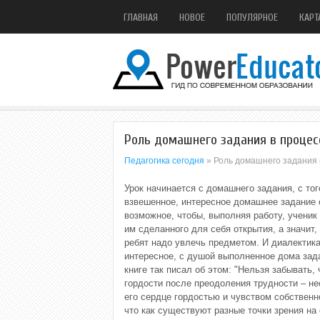
ГЛАВНАЯ
НОВОЕ
ПОПУЛЯРНОЕ
КАРТ
Роль домашнего задания в процес
Педагогика сегодня
» Роль домашнего задания 
Урок начинается с домашнего задания, с тог
взвешенное, интересное домашнее задание с
возможное, чтобы, выполняя работу, ученик 
им сделанного для себя открытия, а значит,
ребят надо увлечь предметом. И диалектика 
интересное, с душой выполненное дома зада
книге так писал об этом: "Нельзя забывать,
гордости после преодоления трудности – не
его сердце гордостью и чувством собственн
что как существуют разные точки зрения на