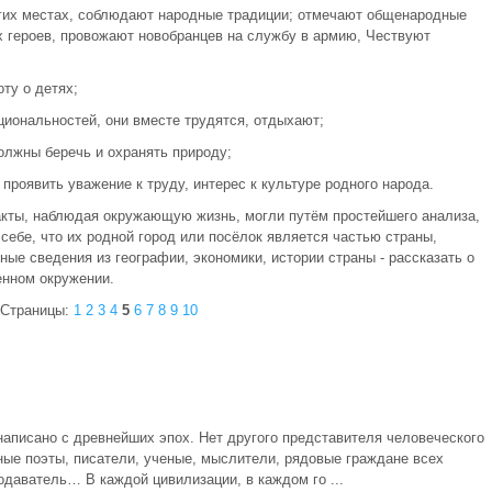
других местах, соблюдают народные традиции; отмечают общенародные
х героев, провожают новобранцев на службу в армию, Чествуют
оту о детях;
циональностей, они вместе трудятся, отдыхают;
должны беречь и охранять природу;
проявить уважение к труду, интерес к культуре родного народа.
факты, наблюдая окружающую жизнь, могли путём простейшего анализа,
ебе, что их родной город или посёлок является частью страны,
ые сведения из географии, экономики, истории страны - рассказать о
енном окружении.
Страницы:
1
2
3
4
5
6
7
8
9
10
 написано с древнейших эпох. Нет другого представителя человеческого
ные поэты, писатели, ученые, мыслители, рядовые граждане всех
одаватель… В каждой цивилизации, в каждом го ...