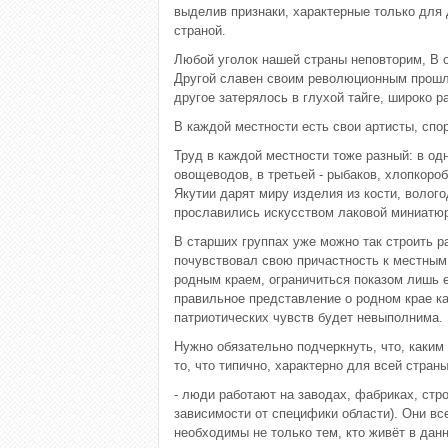
выделив признаки, характерные только для 
страной.
Любой уголок нашей страны неповторим, В о
Другой славен своим революционным прошлы
другое затерялось в глухой тайге, широко р
В каждой местности есть свои артисты, спо
Труд в каждой местности тоже разный: в од
овощеводов, в третьей - рыбаков, хлопкоро
Якутии дарят миру изделия из кости, воло
прославились искусством лаковой миниатю
В старших группах уже можно так строить р
почувствовал свою причастность к местным
родным краем, ограничиться показом лишь е
правильное представление о родном крае ка
патриотических чувств будет невыполнима.
Нужно обязательно подчеркнуть, что, каким
то, что типично, характерно для всей страны
- люди работают на заводах, фабриках, строй
зависимости от специфики области). Они вс
необходимы не только тем, кто живёт в дан