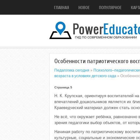
ГЛАВНАЯ
НОВОЕ
ПОПУЛЯРНОЕ
КАРТ
Особенности патриотического вос
Педагогика сегодня
»
Психолого–педагогически
возраста в условиях детского сада
» Особеннос
Страница 5
Н. К. Крупская, ориентируя воспитателей н
впечатлений дошкольников является их ближ
Краеведческий материал должен стать осно
Не всё, что окружает ребёнка, равнозначно
зрения педагогики выбор объектов, от котор
Начиная работу по патриотическому воспит
культурные, социальные и экономические ос