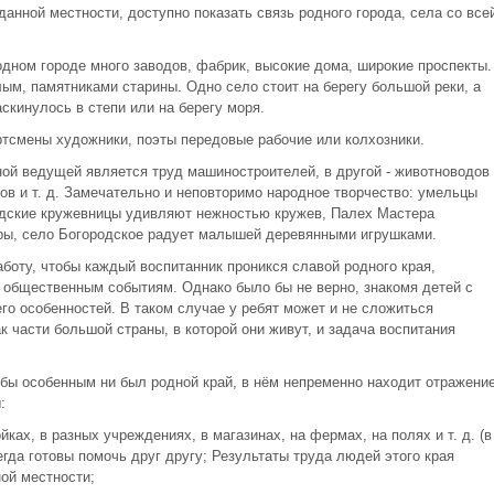
данной местности, доступно показать связь родного города, села со все
дном городе много заводов, фабрик, высокие дома, широкие проспекты.
м, памятниками старины. Одно село стоит на берегу большой реки, а
аскинулось в степи или на берегу моря.
ртсмены художники, поэты передовые рабочие или колхозники.
ной ведущей является труд машиностроителей, в другой - животноводов 
бов и т. д. Замечательно и неповторимо народное творчество: умельцы
годские кружевницы удивляют нежностью кружев, Палех Мастера
ры, село Богородское радует малышей деревянными игрушками.
аботу, чтобы каждый воспитанник проникся славой родного края,
 общественным событиям. Однако было бы не верно, знакомя детей с
го особенностей. В таком случае у ребят может и не сложиться
к части большой страны, в которой они живут, и задача воспитания
 бы особенным ни был родной край, в нём непременно находит отражени
:
ках, в разных учреждениях, в магазинах, на фермах, на полях и т. д. (в
егда готовы помочь друг другу; Результаты труда людей этого края
ной местности;