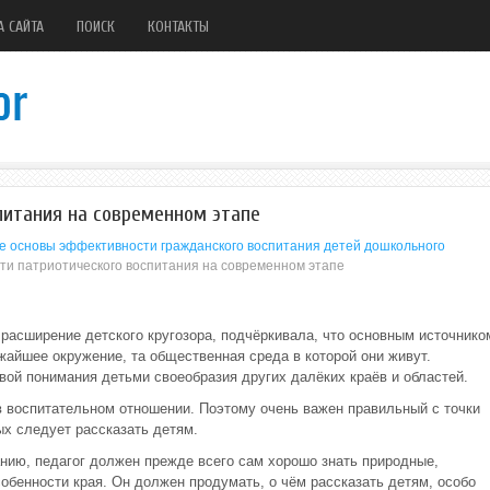
А САЙТА
ПОИСК
КОНТАКТЫ
питания на современном этапе
е основы эффективности гражданского воспитания детей дошкольного
ти патриотического воспитания на современном этапе
а расширение детского кругозора, подчёркивала, что основным источнико
айшее окружение, та общественная среда в которой они живут.
вой понимания детьми своеобразия других далёких краёв и областей.
 в воспитательном отношении. Поэтому очень важен правильный с точки
ых следует рассказать детям.
анию, педагог должен прежде всего сам хорошо знать природные,
обенности края. Он должен продумать, о чём рассказать детям, особо