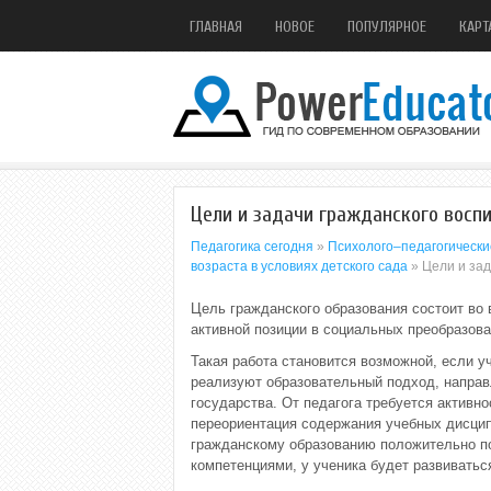
ГЛАВНАЯ
НОВОЕ
ПОПУЛЯРНОЕ
КАРТ
Цели и задачи гражданского восп
Педагогика сегодня
»
Психолого–педагогически
возраста в условиях детского сада
» Цели и зад
Цель гражданского образования состоит во
активной позиции в социальных преобразова
Такая работа становится возможной, если у
реализуют образовательный подход, направ
государства. От педагога требуется активн
переориентация содержания учебных дисцип
гражданскому образованию положительно по
компетенциями, у ученика будет развиватьс