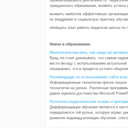
проанализировать деятельность "педагогич
гражданского образования, выявить успехи 
выявить наиболее эффективные организацио
их внедрения в социальную практику обуча
обобщить опыт работы педагогов школы по
Новое в образовании:
Монологическая речь, как средство активиз
Вряд ли стоит доказывать, что самым наде
вести беседу с использованием актуальной
показывают, что в процессе устного общени
Рекомендации по использованию сайта клас
Информационные технологии прочно вошли в
технологии на уроках. Различные программ
давно оценили достоинства Microsoft PowerPo
Психолого-педагогические основы и критер
Дифференциация обучения является в наст
определяется той ролью, которую играет д
развития индивидуализации обучения, спосо