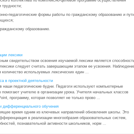
еского коллектива по комплексно-целевой программе осуществления
и трудности;
нно-педагогические формы работы по гражданскому образованию и пут
ющихся;
 гражданскому образованию.
ации лексики
жным свидетельством освоения изучаемой лексики является способност
 лексики следует считать завершающим этапом ее усвоения. Наблюдени
я количество используемых лексических един ...
са в проектной деятельности
 наши педагогические будни. Педагоги используют компьютерные
ы помогают учителю в организации урока. Учителя начальных классов
int, программу, которая позволяет не только прово ...
ии дифференциального обучения
оящее время одним из ключевых направлений обновления школы. Это
ифференциация в реализации многообразия образовательных систем,
бностей, познавательной активности школьников, норм ...