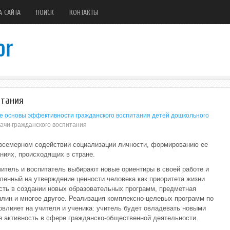
А САЙТА
ПОИСК
КОНТАКТЫ
итания
е основы эффективности гражданского воспитания детей дошкольного
ачи гражданского воспитания
 всемерном содействии социализации личности, формированию ее
ниях, происходящих в стране.
читель и воспитатель выбирают новые ориентиры в своей работе и
ленный на утверждение ценности человека как приоритета жизни
ость в создании новых образовательных программ, предметная
лин и многое другое. Реализация комплексно-целевых программ по
влияет на учителя и ученика: учитель будет овладевать новыми
я активность в сфере гражданско-общественной деятельности.