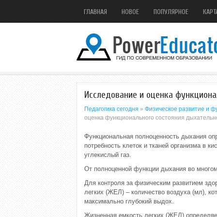
ГЛАВНАЯ
НОВОЕ
ПОПУЛЯРНОЕ
КАРТ
Исследование и оценка функциона
Педагогика сегодня
»
Физическое развитие и ф
оценка функционального состояния дыхательн
Функциональная полноценность дыхания опр
потребность клеток и тканей организма в к
углекислый газ.
От полноценной функции дыхания во многом 
Для контроля за физическим развитием здо
легких (ЖЕЛ) – количество воздуха (мл), к
максимально глубокий выдох.
Жизненная емкость легких (ЖЕЛ) определяе