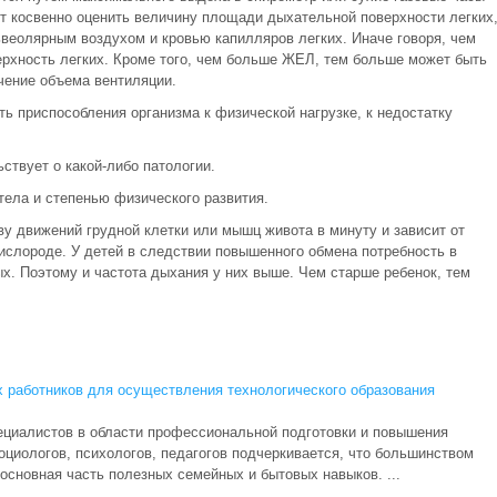
т косвенно оценить величину площади дыхательной поверхности легких
ьвеолярным воздухом и кровью капилляров легких. Иначе говоря, чем
рхность легких. Кроме того, чем больше ЖЕЛ, тем больше может быть
чение объема вентиляции.
ь приспособления организма к физической нагрузке, к недостатку
ствует о какой-либо патологии.
ела и степенью физического развития.
у движений грудной клетки или мышц живота в минуту и зависит от
ислороде. У детей в следствии повышенного обмена потребность в
х. Поэтому и частота дыхания у них выше. Чем старше ребенок, тем
х работников для осуществления технологического образования
циалистов в области профессиональной подготовки и повышения
циологов, психологов, педагогов подчеркивается, что большинством
основная часть полезных семейных и бытовых навыков. ...