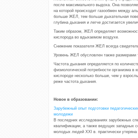
после максимального выдоха. Она позволяе
на которой происходит газообмен между ал
больше ЖЕЛ, тем больше дыхательная пове
глубина дыхания и легче достигается увели
Таким образом, ЖЕЛ определяет возможност
кислорода во вдыхаемом воздухе.
Снижение показателя ЖЕЛ всегда свидетель
Уровень ЖЕЛ обусловлен также размерами т
Частота дыхания определяется по количеств
физиологической потребности организма в к
кислороде несколько больше, чем у взрослы
реже частота дыхания.
Новое в образовании:
Зарубежный опыт подготовки педагогически
молодежи
В последних исследованиях зарубежных спе
квалификации, а также ведущих западных со
молодых людей ХХI в. практически утеряна 