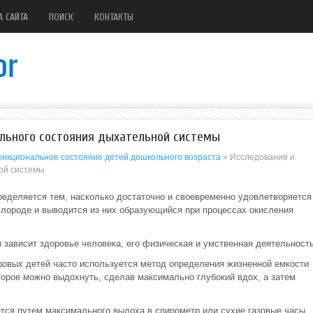
А САЙТА
ПОИСК
КОНТАКТЫ
льного состояния дыхательной системы
ункциональное состояние детей дошкольного возраста
» Исследование и
ой системы
еделяется тем, насколько достаточно и своевременно удовлетворяется
ислороде и выводится из них образующийся при процессах окисления
зависит здоровье человека, его физическая и умственная деятельность
ровых детей часто используется метод определения жизненной емкости
оторое можно выдохнуть, сделав максимально глубокий вдох, а затем
тся путем максимального выдоха в спирометр или сухие газовые часы