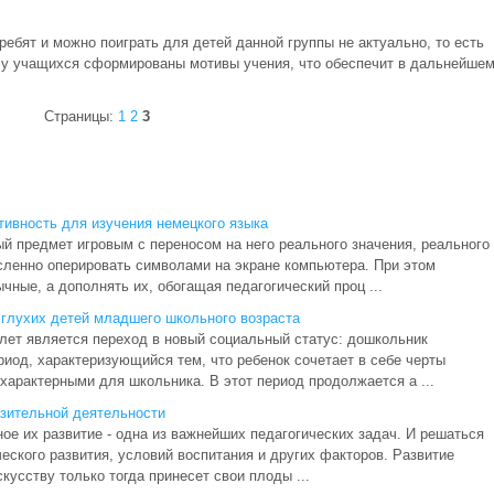
ребят и можно поиграть для детей данной группы не актуально, то есть
, у учащихся сформированы мотивы учения, что обеспечит в дальнейше
Страницы:
1
2
3
тивность для изучения немецкого языка
й предмет игровым с переносом на него реального значения, реального
сленно оперировать символами на экране компьютера. При этом
ные, а дополнять их, обогащая педагогический проц ...
 глухих детей младшего школьного возраста
лет является переход в новый социальный статус: дошкольник
иод, характеризующийся тем, что ребенок сочетает в себе черты
характерными для школьника. В этот период продолжается а ...
зительной деятельности
ое их развитие - одна из важнейших педагогических задач. И решаться
еского раз­вития, условий воспитания и других факторов. Развитие
кусству только тогда прине­сет свои плоды ...