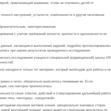
яркой, привлекающей внимание, чтобы не отвлекать детей от
 плохого настроения, усталости, озабоченности и другие негативные
оброжелательным, заинтересованным.
ирования с учетом требований четкости, краткости и однозначности их
 данные, касающиеся выполнения заданий, подробно протоколировались
ались при оценке результатов проведенного исследования.
ческого исследования учащихся специальной (коррекционной) школы VIII
енностей:
оле находился только тот материал, который необходим для работы и не
ромко и четко, обязательно выяснялось понимание ее. Если
ции, она повторно произносилась.
вильности своих ответов, действий и стимулирования дальнейшей работ
ния типа: «молодец», «продолжай».
методикам изучения мотивов учения, эмоционально значимых сторон
и новой внутренней позиции, можно вывести следующие результаты по