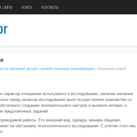
А САЙТА
ПОИСК
КОНТАКТЫ
ии
ости обучения детей с легкой степенью олигофрении
» Изучение новой
ен характер отношения испытуемого к исследованию, наличие желания
елью перед началом исследования было осуществлено знакомство со
собствовало созданию положительного настроя и вызвало интерес и
ии предложенных заданий.
 проводимой работы. Его внешний вид, одежда, манера общения,
лияет на обстановку психологического исследования. С учетом этого мы
л: