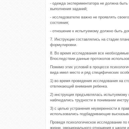
- одежда экспериментатора не должна быть 
выполнения заданий;
- исследователю важно не проявлять своего
состояния;
- отношение к испытуемому должно быть д
7. Инструкции составлялись на стадии план
формулировки.
8. Во время исследования все необходимые
Впоследствии данные протоколов использов
Помимо этих условий в процессе психологи
вида имел место и ряд специфических особ
1) во время проведения исследования на ст
отвлекающий внимания ребенка.
2) инструкция предъявлялась испытуемому г
наблюдались трудности в понимании инструк
3) с целью устранения неуверенности в пра
использовались подбадривающие высказыва
Проведя психологическое исследование по 
жизни, эмоционального отношения к школе 