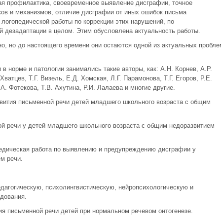
ая профилактика, своевременное выявление дисграфии, точное
ов и механизмов, отличие дисграфии от иных ошибок письма
логопедической работы по коррекции этих нарушений, по
 дезадаптации в целом. Этим обусловлена актуальность работы.
о, но до настоящего времени они остаются одной из актуальных пробле
 норме и патологии занимались такие авторы, как: А.Н. Корнев, А.Р.
Хватцев, Т.Г. Визель, Е.Д. Хомская, Л.Г. Парамонова, Т.Г. Егоров, Р.Е.
А. Фотекова, Т.В. Ахутина, Р.И. Лалаева и многие другие.
вития письменной речи детей младшего школьного возраста с общим
й речи у детей младшего школьного возраста с общим недоразвитием
едическая работа по выявлению и предупреждению дисграфии у
м речи.
едагогическую, психолингвистическую, нейропсихологическую и
дования.
ия письменной речи детей при нормальном речевом онтогенезе.