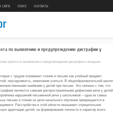
А САЙТА
ПОИСК
КОНТАКТЫ
бота по выявлению и предупреждению дисграфии у
еская работа по выявлению и предупреждению дисграфии у младших
оторые с трудом осваивают чтение и письмо как учебный предмет.
тей, неусидчивость, нежелание учиться. В общеобразовательной школе
 множественными ошибками у детей при письме. Это связано с тем, что
исграфии) являются самыми распространенными дефектами речи у детей
проблема нарушений письменной речи у школьников – одна из самых
ьку письмо и чтение из цели начального обучения превращаются в
ащимися. Расстройства в этой области оказывают отрицательное
ьную адаптацию детей, на формирование личности и характер всего