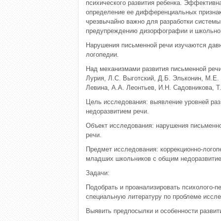
психического развития ребенка. Эффективн
определение ее дифференциальных признак
чрезвычайно важно для разработки системы 
предупреждению дизорфографии и школьной
Нарушения письменной речи изучаются давн
логопедии.
Над механизмами развития письменной речи в
Лурия, Л.С. Выготский, Д.Б. Эльконин, М.Е. 
Левина, А.А. Леонтьев, И.Н. Садовникова, Т.
Цель исследования: выявление уровней раз
недоразвитием речи.
Объект исследования: нарушения письменно
речи.
Предмет исследования: коррекционно-логоп
младших школьников с общим недоразвитие
Задачи:
Подобрать и проанализировать психолого-п
специальную литературу по проблеме иссле
Выявить предпосылки и особенности развит