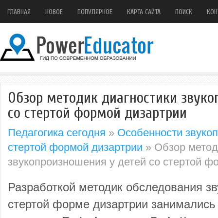
ГЛАВНАЯ
НОВОЕ
ПОПУЛЯРНОЕ
КАРТА САЙТА
ПОИСК
КОН
Обзор методик диагностики звуко
со стертой формой дизартрии
Педагогика сегодня
»
Особенности звукоп
стертой формой дизартрии
» Обзор метод
звукопроизношения у детей со стертой ф
Разработкой методик обследования з
стертой форме дизартрии занимались 