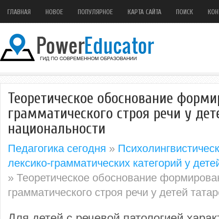
ГЛАВНАЯ
НОВОЕ
ПОПУЛЯРНОЕ
КАРТА САЙТА
ПОИСК
КОН
Теоретическое обоснование форми
грамматического строя речи у дет
национальности
Педагогика сегодня
»
Психолингвистическ
лексико-грамматических категорий у дете
» Теоретическое обоснование формирован
грамматического строя речи у детей тата
Для детей с речевой патологией хара