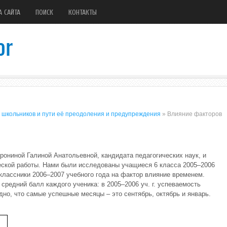
А САЙТА
ПОИСК
КОНТАКТЫ
школьников и пути её преодоления и предупреждения
» Влияние факторов
ониной Галиной Анатольевной, кандидата педагогических наук, и
еской работы. Нами были исследованы учащиеся 6 класса 2005–2006
иклассники 2006–2007 учебного года на фактор влияние временем.
средний балл каждого ученика: в 2005–2006 уч. г. успеваемость
идно, что самые успешные месяцы – это сентябрь, октябрь и январь.