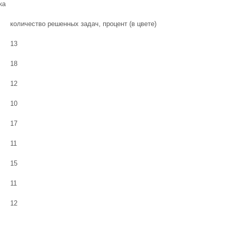
ка
количество решенных задач, процент (в цвете)
13
18
12
10
17
11
15
11
12