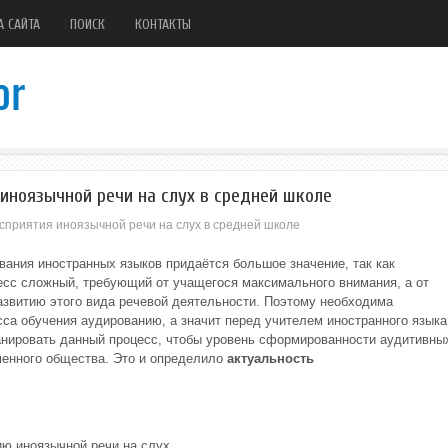
А САЙТА
ПОИСК
КОНТАКТЫ
иноязычной речи на слух в средней школе
сприятия иноязычной речи на слух в средней школе
ания иностранных языков придаётся большое значение, так как
цесс сложный, требующий от учащегося максимального внимания, а от
азвитию этого вида речевой деятельности. Поэтому необходима
са обучения аудированию, а значит перед учителем иностранного языка
ланировать данный процесс, чтобы уровень сформированности аудитивны
менного общества. Это и определило
актуальность
ию иноязычной речи на слух.