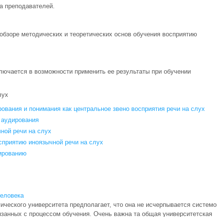
а преподавателей.
обзоре методических и теоретических основ обучения восприятию
ключается в возможности применить ее результаты при обучении
лух
вания и понимания как центральное звено восприятия речи на слух
 аудирования
ной речи на слух
сприятию иноязычной речи на слух
ированию
человека
ческого университета предполагает, что она не исчерпывается системо
язанных с процессом обучения. Очень важна та общая университетская