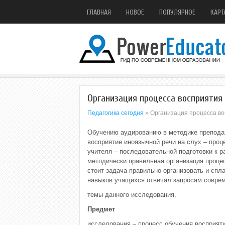
ГЛАВНАЯ
НОВОЕ
ПОПУЛЯРНОЕ
КАРТ
Организация процесса восприятия 
Педагогика сегодня
» Организация процесса во
Обучению аудированию в методике преподав
восприятие иноязычной речи на слух – про
учителя – последовательной подготовки к р
методически правильная организация процес
стоит задача правильно организовать и сп
навыков учащихся отвечал запросам совре
темы данного исследования.
Предмет
исследования – процесс обучения восприят