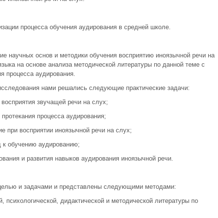
изации процесса обучения аудирования в средней школе.
ие научных основ и методики обучения восприятию иноязычной речи на
языка на основе анализа методической литературы по данной теме с
ия процесса аудирования.
исследования нами решались следующие практические задачи:
 восприятия звучащей речи на слух;
 протекания процесса аудирования;
е при восприятии иноязычной речи на слух;
д к обучению аудированию;
ования и развития навыков аудирования иноязычной речи.
целью и задачами и представлены следующими методами:
й, психологической, дидактической и методической литературы по